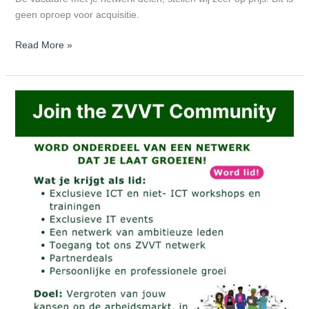
geen oproep voor acquisitie.
Read More »
De
Techsector
is
in
beweging