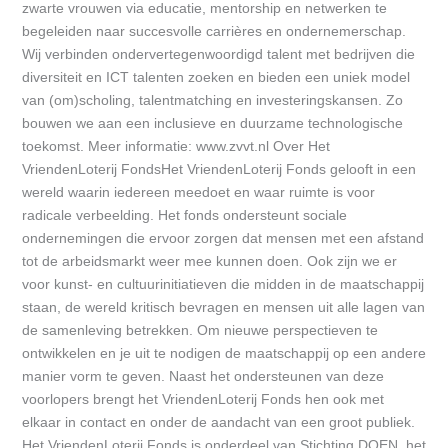
zwarte vrouwen via educatie, mentorship en netwerken te
begeleiden naar succesvolle carrières en ondernemerschap.
Wij verbinden ondervertegenwoordigd talent met bedrijven die
diversiteit en ICT talenten zoeken en bieden een uniek model
van (om)scholing, talentmatching en investeringskansen. Zo
bouwen we aan een inclusieve en duurzame technologische
toekomst. Meer informatie: www.zvvt.nl Over Het
VriendenLoterij FondsHet VriendenLoterij Fonds gelooft in een
wereld waarin iedereen meedoet en waar ruimte is voor
radicale verbeelding. Het fonds ondersteunt sociale
ondernemingen die ervoor zorgen dat mensen met een afstand
tot de arbeidsmarkt weer mee kunnen doen. Ook zijn we er
voor kunst- en cultuurinitiatieven die midden in de maatschappij
staan, de wereld kritisch bevragen en mensen uit alle lagen van
de samenleving betrekken. Om nieuwe perspectieven te
ontwikkelen en je uit te nodigen de maatschappij op een andere
manier vorm te geven. Naast het ondersteunen van deze
voorlopers brengt het VriendenLoterij Fonds hen ook met
elkaar in contact en onder de aandacht van een groot publiek.
Het VriendenLoterij Fonds is onderdeel van Stichting DOEN, het