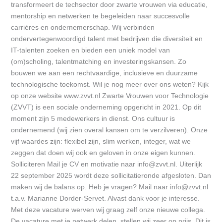
transformeert de techsector door zwarte vrouwen via educatie,
mentorship en netwerken te begeleiden naar succesvolle
carrières en ondernemerschap. Wij verbinden
ondervertegenwoordigd talent met bedrijven die diversiteit en
IT-talenten zoeken en bieden een uniek model van
(om)scholing, talentmatching en investeringskansen. Zo
bouwen we aan een rechtvaardige, inclusieve en duurzame
technologische toekomst. Wil je nog meer over ons weten? Kijk
op onze website www.zvvt.nl Zwarte Vrouwen voor Technologie
(ZVVT) is een sociale onderneming opgericht in 2021. Op dit
moment zijn 5 medewerkers in dienst. Ons cultuur is
ondernemend (wij zien overal kansen om te verzilveren). Onze
vijf waardes zijn: flexibel zijn, slim werken, integer, wat we
zeggen dat doen wij ook en geloven in onze eigen kunnen.
Solliciteren Mail je CV en motivatie naar info@zvvt.nl. Uiterlijk
22 september 2025 wordt deze sollicitatieronde afgesloten. Dan
maken wij de balans op. Heb je vragen? Mail naar info@zvvt.nl
t.a.v. Marianne Dorder-Servet. Alvast dank voor je interesse.
Met deze vacature werven wij graag zelf onze nieuwe collega.
De vacature met je netwerk delen, stellen wij zeer op prijs. Dit is