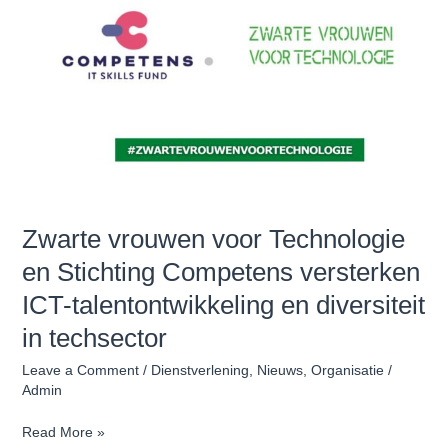
talentontwikkeling
en
diversiteit
in
techsector
Zwarte vrouwen voor Technologie
en Stichting Competens versterken
ICT-talentontwikkeling en diversiteit
in techsector
Leave a Comment
/
Dienstverlening
,
Nieuws
,
Organisatie
/
Admin
Read More »