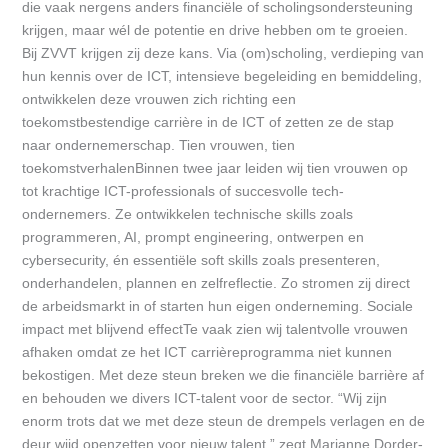
die vaak nergens anders financiële of scholingsondersteuning
krijgen, maar wél de potentie en drive hebben om te groeien.
Bij ZVVT krijgen zij deze kans. Via (om)scholing, verdieping van
hun kennis over de ICT, intensieve begeleiding en bemiddeling,
ontwikkelen deze vrouwen zich richting een
toekomstbestendige carrière in de ICT of zetten ze de stap
naar ondernemerschap. Tien vrouwen, tien
toekomstverhalenBinnen twee jaar leiden wij tien vrouwen op
tot krachtige ICT-professionals of succesvolle tech-
ondernemers. Ze ontwikkelen technische skills zoals
programmeren, AI, prompt engineering, ontwerpen en
cybersecurity, én essentiële soft skills zoals presenteren,
onderhandelen, plannen en zelfreflectie. Zo stromen zij direct
de arbeidsmarkt in of starten hun eigen onderneming. Sociale
impact met blijvend effectTe vaak zien wij talentvolle vrouwen
afhaken omdat ze het ICT carrièreprogramma niet kunnen
bekostigen. Met deze steun breken we die financiële barrière af
en behouden we divers ICT-talent voor de sector. “Wij zijn
enorm trots dat we met deze steun de drempels verlagen en de
deur wijd openzetten voor nieuw talent,” zegt Marianne Dorder-