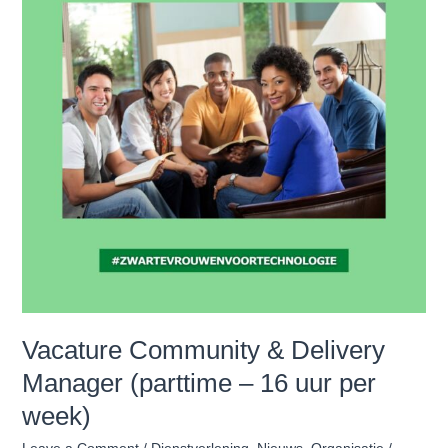
Manager
(parttime
–
16
uur
per
week)
Vacature Community & Delivery
Manager (parttime – 16 uur per
week)