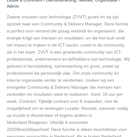
Leave a Comment
/
Dienstverlening
,
Nieuws
,
Organisatie
/
Admin
Zwarte vrouwen voor technologie (ZVVT) groeit en wij zijn
opzoek naar een Community & Delivery Manager. Deze functie
is perfect voor iemand die graag verbindt én organiseert, die
energie krijgt van mensen en resultaten, en die het leuk vindt
om impact te maken in de ICT-sector, zowel in de community
als in het team. ZVVT is een groeiende community van ICT-
professionals, ondernemers en liefhebbers van technologie. Wij
geloven in kennisdeling, samenwerking en groei, zowel op
professioneel als persoonlijk vlak. Om onze community én
interne organisatie verder te versterken, zoeken wij een
energieke Community & Delivery Manager die mensen kan
verbinden én resultaten weet te realiseren. Inzet: 16 uur per
week. Contract: Tijdelijk contract voor 6 maanden, met de
mogelijkheid om te verlengen.Locatie: Remote, wanneer nodig
op locatie in Amsterdam of ergens anders in
Nederland.Reageren: Uiterlijk 4 november
2025Beschikbaarheid: Deze functie is alleen beschikbaar voor
personen woonachtig in Nederland. Als je buiten Nederland