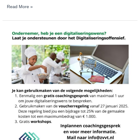
Read More »
‘Digitalisering
begint
bij
de
vraag
achter
de
vraag’