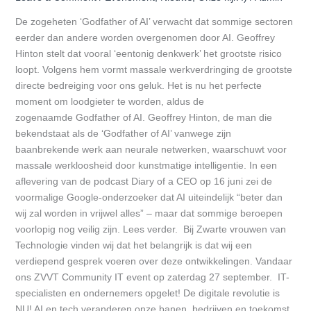
De zogeheten ‘Godfather of AI’ verwacht dat sommige sectoren
eerder dan andere worden overgenomen door AI. Geoffrey
Hinton stelt dat vooral ‘eentonig denkwerk’ het grootste risico
loopt. Volgens hem vormt massale werkverdringing de grootste
directe bedreiging voor ons geluk. Het is nu het perfecte
moment om loodgieter te worden, aldus de
zogenaamde Godfather of AI. Geoffrey Hinton, de man die
bekendstaat als de ‘Godfather of AI’ vanwege zijn
baanbrekende werk aan neurale netwerken, waarschuwt voor
massale werkloosheid door kunstmatige intelligentie. In een
aflevering van de podcast Diary of a CEO op 16 juni zei de
voormalige Google-onderzoeker dat AI uiteindelijk “beter dan
wij zal worden in vrijwel alles” – maar dat sommige beroepen
voorlopig nog veilig zijn. Lees verder. Bij Zwarte vrouwen van
Technologie vinden wij dat het belangrijk is dat wij een
verdiepend gesprek voeren over deze ontwikkelingen. Vandaar
ons ZVVT Community IT event op zaterdag 27 september. IT-
specialisten en ondernemers opgelet! De digitale revolutie is
NU! AI en tech veranderen onze banen, bedrijven en toekomst