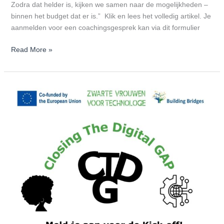
Zodra dat helder is, kijken we samen naar de mogelijkheden –
binnen het budget dat er is.” Klik en lees het volledig artikel. Je
aanmelden voor een coachingsgesprek kan via dit formulier
Read More »
Opname
van
de
Kick-
off
van
het
Closing
the
Digital
GAP
Programma