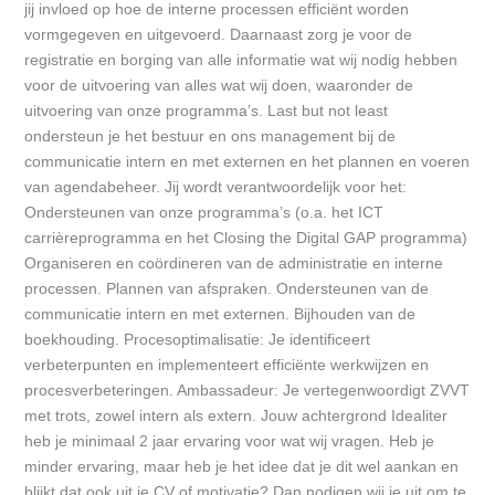
jij invloed op hoe de interne processen efficiënt worden
vormgegeven en uitgevoerd. Daarnaast zorg je voor de
registratie en borging van alle informatie wat wij nodig hebben
voor de uitvoering van alles wat wij doen, waaronder de
uitvoering van onze programma’s. Last but not least
ondersteun je het bestuur en ons management bij de
communicatie intern en met externen en het plannen en voeren
van agendabeheer. Jij wordt verantwoordelijk voor het:
Ondersteunen van onze programma’s (o.a. het ICT
carrièreprogramma en het Closing the Digital GAP programma)
Organiseren en coördineren van de administratie en interne
processen. Plannen van afspraken. Ondersteunen van de
communicatie intern en met externen. Bijhouden van de
boekhouding. Procesoptimalisatie: Je identificeert
verbeterpunten en implementeert efficiënte werkwijzen en
procesverbeteringen. Ambassadeur: Je vertegenwoordigt ZVVT
met trots, zowel intern als extern. Jouw achtergrond Idealiter
heb je minimaal 2 jaar ervaring voor wat wij vragen. Heb je
minder ervaring, maar heb je het idee dat je dit wel aankan en
blijkt dat ook uit je CV of motivatie? Dan nodigen wij je uit om te