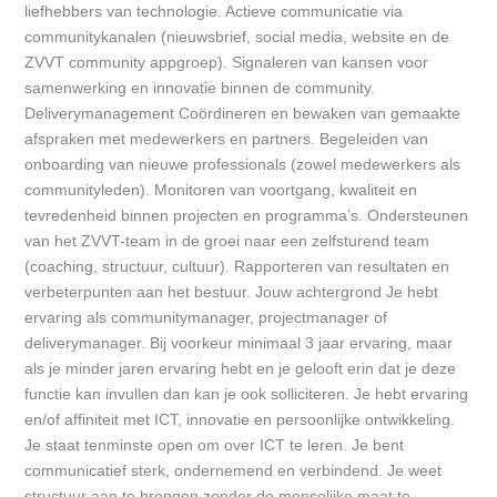
liefhebbers van technologie. Actieve communicatie via
communitykanalen (nieuwsbrief, social media, website en de
ZVVT community appgroep). Signaleren van kansen voor
samenwerking en innovatie binnen de community.
Deliverymanagement Coördineren en bewaken van gemaakte
afspraken met medewerkers en partners. Begeleiden van
onboarding van nieuwe professionals (zowel medewerkers als
communityleden). Monitoren van voortgang, kwaliteit en
tevredenheid binnen projecten en programma’s. Ondersteunen
van het ZVVT-team in de groei naar een zelfsturend team
(coaching, structuur, cultuur). Rapporteren van resultaten en
verbeterpunten aan het bestuur. Jouw achtergrond Je hebt
ervaring als communitymanager, projectmanager of
deliverymanager. Bij voorkeur minimaal 3 jaar ervaring, maar
als je minder jaren ervaring hebt en je gelooft erin dat je deze
functie kan invullen dan kan je ook solliciteren. Je hebt ervaring
en/of affiniteit met ICT, innovatie en persoonlijke ontwikkeling.
Je staat tenminste open om over ICT te leren. Je bent
communicatief sterk, ondernemend en verbindend. Je weet
structuur aan te brengen zonder de menselijke maat te