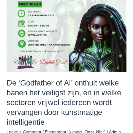
het
veiligst
zijn,
en
in
welke
sectoren
vrijwel
iedereen
wordt
vervangen
door
De ‘Godfather of AI’ onthult welke
kunstmatige
banen het veiligst zijn, en in welke
intelligentie
sectoren vrijwel iedereen wordt
vervangen door kunstmatige
intelligentie
Leave a Comment
/
Evenement
,
Nieuws
,
Onze kijk :)
/
Admin