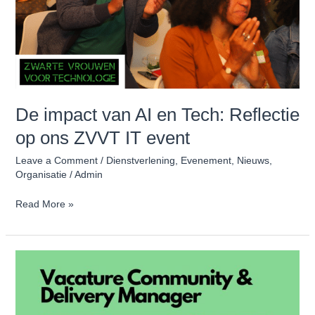
Reflectie
op
ons
ZVVT
IT
event
De impact van AI en Tech: Reflectie
op ons ZVVT IT event
Leave a Comment
/
Dienstverlening
,
Evenement
,
Nieuws
,
Organisatie
/
Admin
Read More »
Vacature
Community
&
Delivery