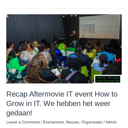
Recap
Aftermovie
IT
event
How
to
Grow
in
IT.
We
hebben
het
Recap Aftermovie IT event How to
weer
Grow in IT. We hebben het weer
gedaan!
gedaan!
Leave a Comment
/
Evenement
,
Nieuws
,
Organisatie
/
Admin