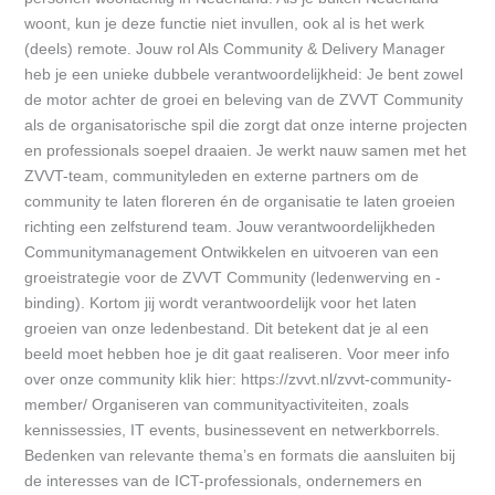
woont, kun je deze functie niet invullen, ook al is het werk
(deels) remote. Jouw rol Als Community & Delivery Manager
heb je een unieke dubbele verantwoordelijkheid: Je bent zowel
de motor achter de groei en beleving van de ZVVT Community
als de organisatorische spil die zorgt dat onze interne projecten
en professionals soepel draaien. Je werkt nauw samen met het
ZVVT-team, communityleden en externe partners om de
community te laten floreren én de organisatie te laten groeien
richting een zelfsturend team. Jouw verantwoordelijkheden
Communitymanagement Ontwikkelen en uitvoeren van een
groeistrategie voor de ZVVT Community (ledenwerving en -
binding). Kortom jij wordt verantwoordelijk voor het laten
groeien van onze ledenbestand. Dit betekent dat je al een
beeld moet hebben hoe je dit gaat realiseren. Voor meer info
over onze community klik hier: https://zvvt.nl/zvvt-community-
member/ Organiseren van communityactiviteiten, zoals
kennissessies, IT events, businessevent en netwerkborrels.
Bedenken van relevante thema’s en formats die aansluiten bij
de interesses van de ICT-professionals, ondernemers en