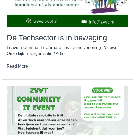
De Techsector is in beweging
Leave a Comment
/
Carrière tips
,
Dienstverlening
,
Nieuws
,
Onze kijk :)
,
Organisatie
/
Admin
Read More »
De
‘Godfather
of
AI’
onthult
welke
banen