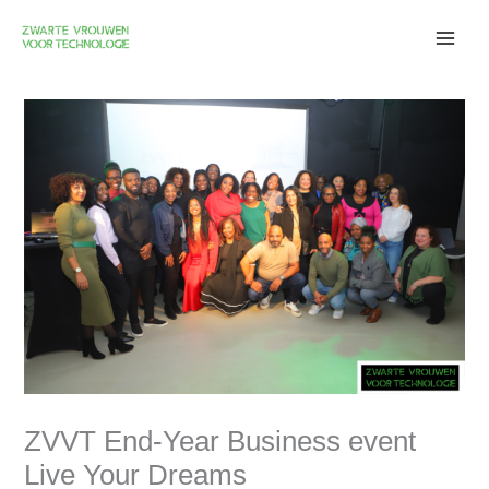
Skip
to
content
ZVVT End-Year Business event
Live Your Dreams