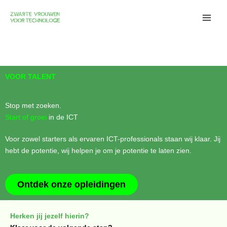
Skip
to
content
VOOR TALENT
Stop met zoeken.
Start of groei
in de ICT
Voor zowel starters als ervaren ICT-professionals staan wij klaar.
Jij
hebt de potentie, wij helpen je om je potentie te laten zien.
Ontdek onze opleidingen
Herken jij jezelf hierin?