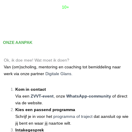
10+
tijdelijke studiebijdrages toegekend uit de Kenki! Spaarpot.
ONZE AANPAK
Ok, ik doe mee! Wat moet ik doen?
Van (om)scholing, mentoring en coaching tot bemiddeling naar
werk via onze
partner
Digitale Glans.
Kom in contact
Via een
ZVVT-event
, onze
WhatsApp-community
of direct
via de website.
Kies een passend programma
Schrijf je in voor het
programma of traject
dat aansluit op wie
jij bent en waar jij naartoe wilt.
Intakegesprek