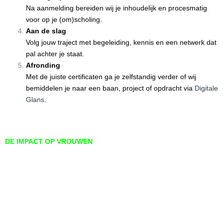
Na aanmelding bereiden wij je inhoudelijk en procesmatig
voor op je (om)scholing.
Aan de slag
Volg
jouw traject met begeleiding, kennis en een netwerk dat
pal achter je staat
.
Afronding
Met de juiste certificaten ga je zelfstandig verder of wij
bemiddelen je naar een baan, project of opdracht via
Digitale
Glans
.
DE IMPACT OP VROUWEN
Ervaringen van vrouwen
Bekijk hoe andere vrouwen de trajecten hebben ervaren en wat
het ze heeft opgeleverd.