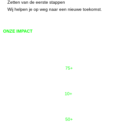
Zetten van de eerste stappen
Wij helpen je op weg naar een nieuwe toekomst.
ONZE IMPACT
Meer dan 20 jaar ICT-ervaring, sinds 2021 gebundeld binnen
ZVVT
75+
talenten namen deel aan het ICT carrièreprogramma en AI
Automation Builder programma.
10+
talenten naar de ICT- en AI-sector (om)geschoold, met
duurzame impact op carrières én ondernemerschap.
50+
programma
Closing the Digital
deelnemers aan het
GAP