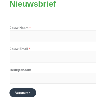
Nieuwsbrief
k
n
a
m
Jouw Naam
*
Jouw Email
*
Bedrijfsnaam
Versturen