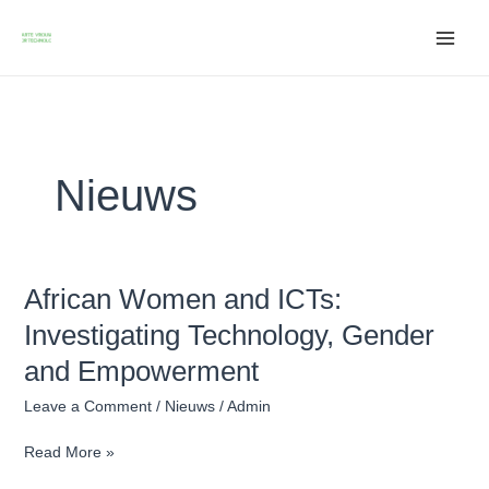
Skip
to
content
Nieuws
African Women and ICTs:
African
Women
Investigating Technology, Gender
and
and Empowerment
ICTs:
Investigating
Leave a Comment
/
Nieuws
/
Admin
Technology,
Gender
Read More »
and