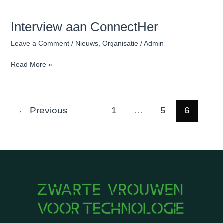
Interview aan ConnectHer
Interview
aan
Leave a Comment
/
Nieuws
,
Organisatie
/
Admin
ConnectHer
Read More »
←
Previous
1
…
5
6