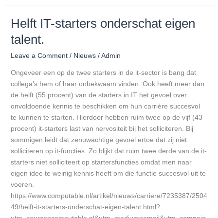
Empowerment
Helft IT-starters onderschat eigen
Helft
IT-
talent.
starters
onderschat
Leave a Comment
/
Nieuws
/
Admin
eigen
Ongeveer een op de twee starters in de it-sector is bang dat
talent.
collega’s hem of haar onbekwaam vinden. Ook heeft meer dan
de helft (55 procent) van de starters in IT het gevoel over
onvoldoende kennis te beschikken om hun carrière succesvol
te kunnen te starten. Hierdoor hebben ruim twee op de vijf (43
procent) it-starters last van nervositeit bij het solliciteren. Bij
sommigen leidt dat zenuwachtige gevoel ertoe dat zij niet
solliciteren op it-functies. Zo blijkt dat ruim twee derde van de it-
starters niet solliciteert op startersfuncties omdat men naar
eigen idee te weinig kennis heeft om die functie succesvol uit te
voeren.
https://www.computable.nl/artikel/nieuws/carriere/7235387/2504
49/helft-it-starters-onderschat-eigen-talent.html?
utm_source=computable.nl&utm_medium=email&utm_campaig