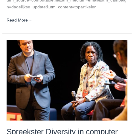
n=dagelijkse_update&utm_content=topartikelen
Read More »
Spreekster
Diversity
in
computer
science
Spreekster Diversity in computer