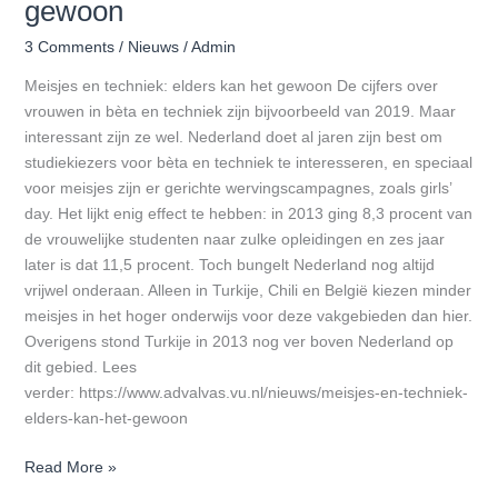
gewoon
techniek:
elders
3 Comments
/
Nieuws
/
Admin
kan
Meisjes en techniek: elders kan het gewoon De cijfers over
het
vrouwen in bèta en techniek zijn bijvoorbeeld van 2019. Maar
gewoon
interessant zijn ze wel. Nederland doet al jaren zijn best om
studiekiezers voor bèta en techniek te interesseren, en speciaal
voor meisjes zijn er gerichte wervingscampagnes, zoals girls’
day. Het lijkt enig effect te hebben: in 2013 ging 8,3 procent van
de vrouwelijke studenten naar zulke opleidingen en zes jaar
later is dat 11,5 procent. Toch bungelt Nederland nog altijd
vrijwel onderaan. Alleen in Turkije, Chili en België kiezen minder
meisjes in het hoger onderwijs voor deze vakgebieden dan hier.
Overigens stond Turkije in 2013 nog ver boven Nederland op
dit gebied. Lees
verder: https://www.advalvas.vu.nl/nieuws/meisjes-en-techniek-
elders-kan-het-gewoon
Read More »