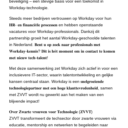
beveiliging – een stevige basis voor een toekomst in
Workday-technologie.
Steeds meer bedrijven vertrouwen op Workday voor hun
𝐇𝐑- 𝐞𝐧 𝐟𝐢𝐧𝐚𝐧𝐜𝐢ë𝐥𝐞 𝐩𝐫𝐨𝐜𝐞𝐬𝐬𝐞𝐧 en hebben openstaande
vacatures voor Workday-professionals. Dankzij dit
partnership groeit het aantal Workday-geschoolde talenten
in Nederland. 𝐁𝐞𝐧𝐭 𝐮 𝐨𝐩 𝐳𝐨𝐞𝐤 𝐧𝐚𝐚𝐫 𝐩𝐫𝐨𝐟𝐞𝐬𝐬𝐢𝐨𝐧𝐚𝐥𝐬 𝐦𝐞𝐭
𝐖𝐨𝐫𝐤𝐝𝐚𝐲-𝐤𝐞𝐧𝐧𝐢𝐬? 𝐃𝐢𝐭 𝐢𝐬 𝐡é𝐭 𝐦𝐨𝐦𝐞𝐧𝐭 𝐨𝐦 𝐢𝐧 𝐜𝐨𝐧𝐭𝐚𝐜𝐭 𝐭𝐞 𝐤𝐨𝐦𝐞𝐧
𝐦𝐞𝐭 𝐧𝐢𝐞𝐮𝐰 𝐭𝐞𝐜𝐡-𝐭𝐚𝐥𝐞𝐧𝐭!
Met deze samenwerking zet Workday zich actief in voor een
inclusievere IT-sector, waarin talentontwikkeling en gelijke
kansen centraal staan. Workday is een 𝐬𝐧𝐞𝐥𝐠𝐫𝐨𝐞𝐢𝐞𝐧𝐝𝐞
𝐭𝐞𝐜𝐡𝐧𝐨𝐥𝐨𝐠𝐢𝐞𝐩𝐚𝐫𝐭𝐧𝐞𝐫 𝐦𝐞𝐭 𝐞𝐞𝐧 𝐡𝐨𝐠𝐞 𝐤𝐥𝐚𝐧𝐭𝐭𝐞𝐯𝐫𝐞𝐝𝐞𝐧𝐡𝐞𝐢𝐝, samen
met ZVVT wordt nu gewerkt aan het maken van een
blijvende impact!
𝐎𝐯𝐞𝐫 𝐙𝐰𝐚𝐫𝐭𝐞 𝐯𝐫𝐨𝐮𝐰𝐞𝐧 𝐯𝐨𝐨𝐫 𝐓𝐞𝐜𝐡𝐧𝐨𝐥𝐨𝐠𝐢𝐞 (𝐙𝐕𝐕𝐓)
ZVVT transformeert de techsector door zwarte vrouwen via
educatie, mentorship en netwerken te begeleiden naar