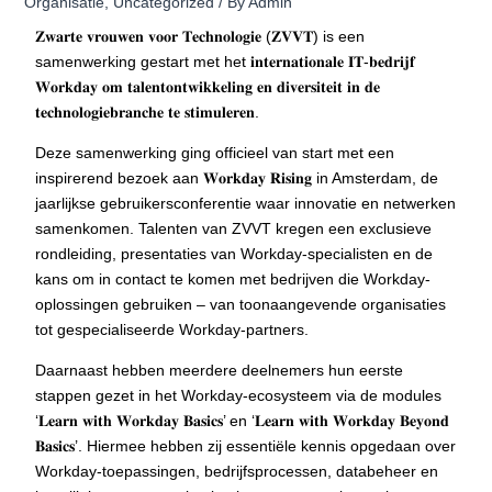
Organisatie
,
Uncategorized
/ By
Admin
𝐙𝐰𝐚𝐫𝐭𝐞 𝐯𝐫𝐨𝐮𝐰𝐞𝐧 𝐯𝐨𝐨𝐫 𝐓𝐞𝐜𝐡𝐧𝐨𝐥𝐨𝐠𝐢𝐞 (𝐙𝐕𝐕𝐓) is een
samenwerking gestart met het 𝐢𝐧𝐭𝐞𝐫𝐧𝐚𝐭𝐢𝐨𝐧𝐚𝐥𝐞 𝐈𝐓-𝐛𝐞𝐝𝐫𝐢𝐣𝐟
𝐖𝐨𝐫𝐤𝐝𝐚𝐲 𝐨𝐦 𝐭𝐚𝐥𝐞𝐧𝐭𝐨𝐧𝐭𝐰𝐢𝐤𝐤𝐞𝐥𝐢𝐧𝐠 𝐞𝐧 𝐝𝐢𝐯𝐞𝐫𝐬𝐢𝐭𝐞𝐢𝐭 𝐢𝐧 𝐝𝐞
𝐭𝐞𝐜𝐡𝐧𝐨𝐥𝐨𝐠𝐢𝐞𝐛𝐫𝐚𝐧𝐜𝐡𝐞 𝐭𝐞 𝐬𝐭𝐢𝐦𝐮𝐥𝐞𝐫𝐞𝐧.
Deze samenwerking ging officieel van start met een
inspirerend bezoek aan 𝐖𝐨𝐫𝐤𝐝𝐚𝐲 𝐑𝐢𝐬𝐢𝐧𝐠 in Amsterdam, de
jaarlijkse gebruikersconferentie waar innovatie en netwerken
samenkomen. Talenten van ZVVT kregen een exclusieve
rondleiding, presentaties van Workday-specialisten en de
kans om in contact te komen met bedrijven die Workday-
oplossingen gebruiken – van toonaangevende organisaties
tot gespecialiseerde Workday-partners.
Daarnaast hebben meerdere deelnemers hun eerste
stappen gezet in het Workday-ecosysteem via de modules
‘𝐋𝐞𝐚𝐫𝐧 𝐰𝐢𝐭𝐡 𝐖𝐨𝐫𝐤𝐝𝐚𝐲 𝐁𝐚𝐬𝐢𝐜𝐬’ en ‘𝐋𝐞𝐚𝐫𝐧 𝐰𝐢𝐭𝐡 𝐖𝐨𝐫𝐤𝐝𝐚𝐲 𝐁𝐞𝐲𝐨𝐧𝐝
𝐁𝐚𝐬𝐢𝐜𝐬’. Hiermee hebben zij essentiële kennis opgedaan over
Workday-toepassingen, bedrijfsprocessen, databeheer en