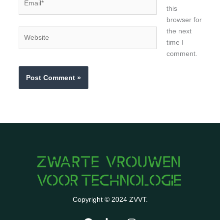
this
browser for
the next
Website
time I
comment.
Copyright © 2024 ZVVT.