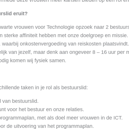
ermede deze vrouwen meer kansen bieden op een rol en p
rslid eruit?
Zwarte vrouwen voor Technologie opzoek naar 2 bestuur
 sterke affiniteit hebben met onze doelgroep en missie. J
t, waarbij onkostenvergoeding van reiskosten plaatsvindt. 
elijk van jezelf, maar denk aan ongeveer 8 – 16 uur per 
nodig komen wij fysiek samen.
illende taken in je rol als bestuurslid:
l van bestuurslid.
nt voor het bestuur en onze relaties.
programmaplan, met als doel meer vrouwen in de ICT.
or de uitvoering van het programmaplan.