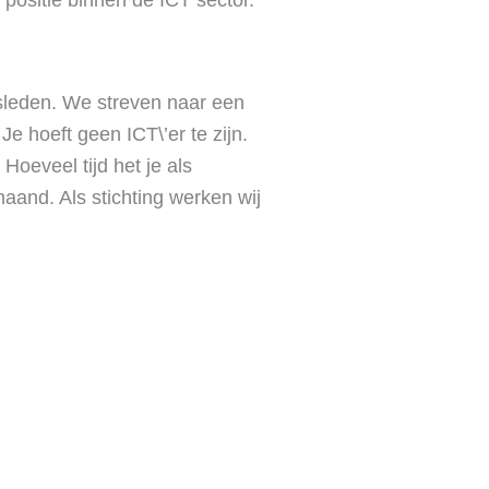
ositie binnen de ICT sector.
sleden. We streven naar een
e hoeft geen ICT\’er te zijn.
Hoeveel tijd het je als
maand. Als stichting werken wij