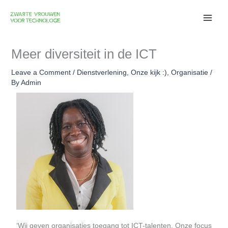
Skip
to
content
Meer diversiteit in de ICT
Leave a Comment
/
Dienstverlening
,
Onze kijk :)
,
Organisatie
/
By
Admin
‘Wij geven organisaties toegang tot ICT-talenten. Onze focus