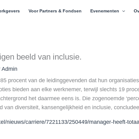
erkgevers
Voor Partners & Fondsen
Evenementen
Ov
igen beeld van inclusie.
y
Admin
 85 procent van de leidinggevenden dat hun organisaties
ties bieden aan elke werknemer, terwijl slechts 19 pro
htergrond het daarmee eens is. Die zogenoemde ‘percep
 van diversiteit, kansengelijkheid en inclusie, concludee
ikel/nieuws/carriere/7221133/250449/manager-heeft-totaa