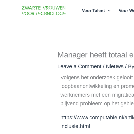
Skip
Voor Talent
Voor W
to
content
Manager heeft totaal e
Leave a Comment
/
Nieuws
/ B
Volgens het onderzoek gelooft
loopbaanontwikkeling en promo
werknemers met een migratieac
blijvend probleem op het gebied
https://www.computable.nl/art
inclusie.html