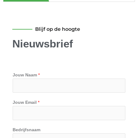
We did it! Scaling with diverse Talents
Blijf op de hoogte
Nieuwsbrief
De Toekomst van Werken en Technologie – Reflecties uit het ZVVT Community IT Event 2025
Jouw Naam
*
De impact van AI en Tech: Reflectie op ons ZVVT IT event
Jouw Email
*
De vrouwen die wij opleiden en het resultaat
Bedrijfsnaam