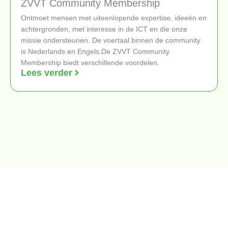
ZVVT Community Membership
Ontmoet mensen met uiteenlopende expertise, ideeën en
achtergronden, met interesse in de ICT en die onze
missie ondersteunen. De voertaal binnen de community
is Nederlands en Engels.De ZVVT Community
Membership biedt verschillende voordelen.
Lees verder
Doneren
We streven ernaar dat het percentage zwarte vrouwen met
een ICT-opleiding stijgt en dat meer zwarte vrouwen kiezen