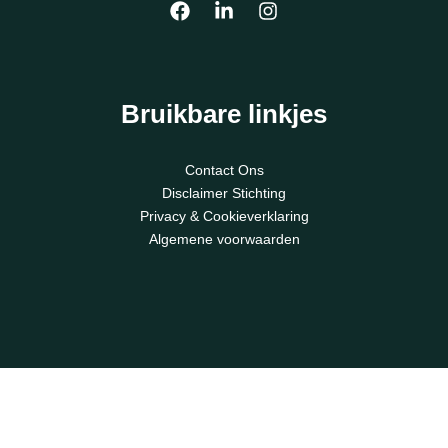
Terugblik 1e sessie masterclassreeks Zuidoost over online zichtbaarheid
Bruikbare linkjes
Contact Ons
ICT inhoudelijke Programmamanager (16 uur| 6 maanden| Hybride) – uiterlijk 26-01-2026 reageren
Disclaimer Stichting
Privacy & Cookieverklaring
Algemene voorwaarden