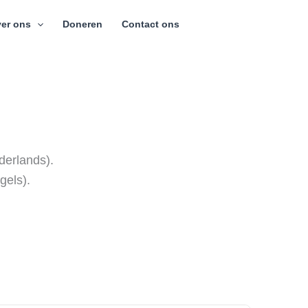
er ons
Doneren
Contact ons
derlands).
gels).