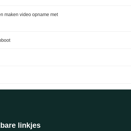
s en maken video opname met
oboot
bare linkjes