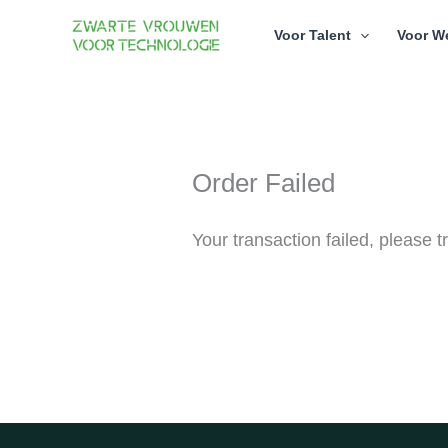
Skip
Voor Talent
Voor W
to
content
Order Failed
Your transaction failed, please t