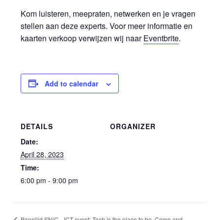
Kom luisteren, meepraten, netwerken en je vragen
stellen aan deze experts.
Voor meer informatie en
kaarten verkoop verwijzen wij naar
Eventbrite
.
Add to calendar
DETAILS
ORGANIZER
Date:
April 28, 2023
Time:
6:00 pm - 9:00 pm
ICT event: Tech is the place to be. Come and
Panellid SNiC